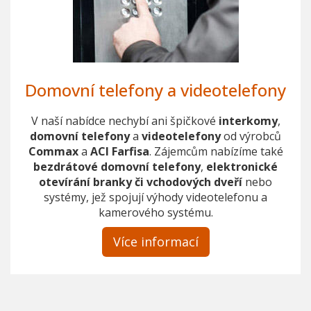
Domovní telefony a videotelefony
V naší nabídce nechybí ani špičkové
interkomy
,
domovní telefony
a
videotelefony
od výrobců
Commax
a
ACI Farfisa
. Zájemcům nabízíme také
bezdrátové domovní telefony
,
elektronické
otevírání branky
či vchodových dveří
nebo
systémy, jež spojují výhody videotelefonu a
kamerového systému.
Více informací