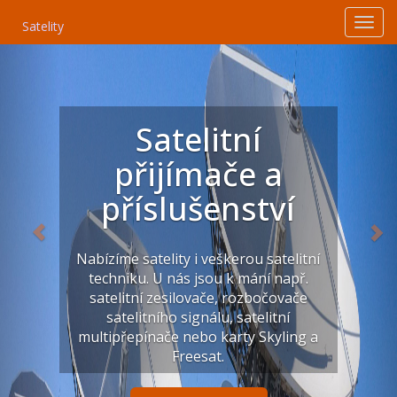
Satelity
Satelitní
přijímače a
příslušenství
Nabízíme satelity i veškerou satelitní
techniku. U nás jsou k mání např.
satelitní zesilovače, rozbočovače
satelitního signálu, satelitní
multipřepínače nebo karty Skyling a
Freesat.