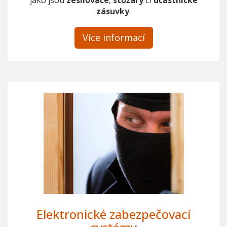
jako jsou
zesilovače
,
stožáry
či
účastnické
zásuvky
.
Více informací
Elektronické zabezpečovací